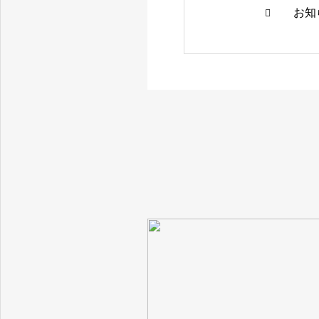
お知
愛媛県西条市の循環器、腎臓内科（人工透析）、内科