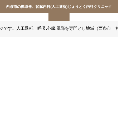
西条市の循環器、腎臓内科(人工透析)じょうとく内科クリニック
お知らせサンプル4
案内
当院の特徴
院長より
アクセス
スタッフ